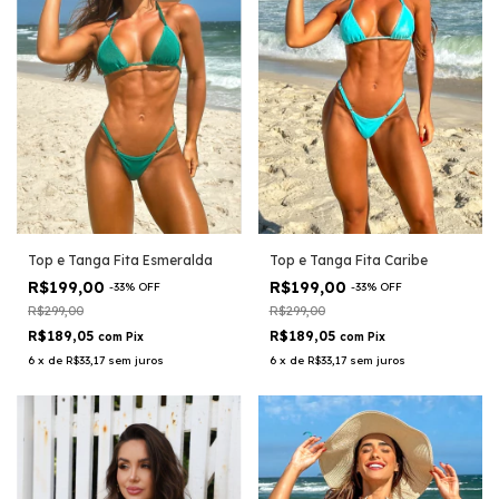
Top e Tanga Fita Esmeralda
Top e Tanga Fita Caribe
R$199,00
R$199,00
-
33
%
OFF
-
33
%
OFF
R$299,00
R$299,00
R$189,05
R$189,05
com
Pix
com
Pix
6
x
de
R$33,17
sem juros
6
x
de
R$33,17
sem juros