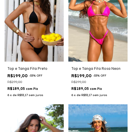
Top e Tanga Fita Rosa Neon
Top e Tanga Fita Preto
R$199,00
R$199,00
-
33
%
OFF
-
33
%
OFF
R$299,00
R$299,00
R$189,05
R$189,05
com
Pix
com
Pix
6
x
de
R$33,17
sem juros
6
x
de
R$33,17
sem juros