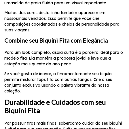
uma
saída de praia
fluida para um visual impactante.
Muitas das cores desta linha também aparecem em
nossos
mais vendidos
. Isso permite que você crie
composições coordenadas e cheias de personalidade para
suas viagens.
Combine seu Biquíni Fita com Elegância
Para um look completo, a
saia curta
é a parceira ideal para o
modelo fita. Ela mantém a proposta jovial e leve que a
estação mais quente do ano pede.
Se você gosta de inovar, a ferramenta
monte seu biquíni
permite misturar tops fita com outras tangas. Crie o seu
conjunto exclusivo usando a paleta vibrante da nossa
coleção.
Durabilidade e Cuidados com seu
Biquíni Fita
Por possuir tiras mais finas, saber
como cuidar do seu biquíni
é vital para sua conservação. Evite puxar as amarrações