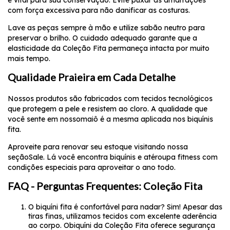
com força excessiva para não danificar as costuras.
Lave as peças sempre à mão e utilize sabão neutro para
preservar o brilho. O cuidado adequado garante que a
elasticidade da
Coleção Fita
permaneça intacta por muito
mais tempo.
Qualidade Praieira em Cada Detalhe
Nossos produtos são fabricados com tecidos tecnológicos
que protegem a pele e resistem ao cloro. A qualidade que
você sente em nosso
maiô
é a mesma aplicada nos biquínis
fita.
Aproveite para renovar seu estoque visitando nossa
seção
Sale
. Lá você encontra biquínis e até
roupa fitness
com
condições especiais para aproveitar o ano todo.
FAQ - Perguntas Frequentes: Coleção Fita
O biquíni fita é confortável para nadar?
Sim! Apesar das
tiras finas, utilizamos tecidos com excelente aderência
ao corpo. O
biquíni
da Coleção Fita oferece segurança