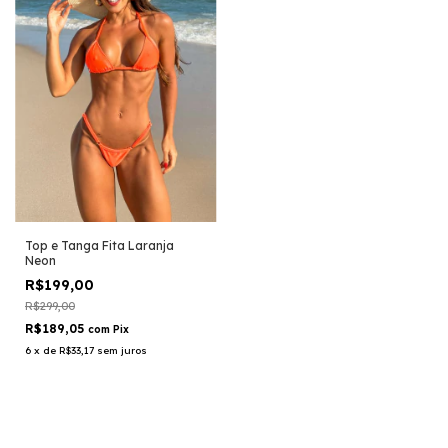
Top e Tanga Fita Laranja
Neon
R$199,00
R$299,00
R$189,05
com
Pix
6
x
de
R$33,17
sem juros