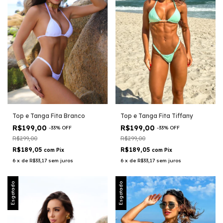
Top e Tanga Fita Branco
Top e Tanga Fita Tiffany
R$199,00
R$199,00
-
33
%
OFF
-
33
%
OFF
R$299,00
R$299,00
R$189,05
R$189,05
com
Pix
com
Pix
6
x
de
R$33,17
sem juros
6
x
de
R$33,17
sem juros
Esgotado
Esgotado