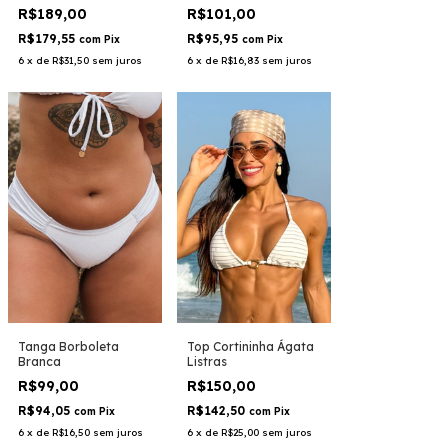
Macramê Branco
R$189,00
R$101,00
R$179,55
R$95,95
com
Pix
com
Pix
6
x
de
R$31,50
sem juros
6
x
de
R$16,83
sem juros
Tanga Borboleta
Top Cortininha Ágata
Branca
Listras
R$99,00
R$150,00
R$94,05
R$142,50
com
Pix
com
Pix
6
x
de
R$16,50
sem juros
6
x
de
R$25,00
sem juros