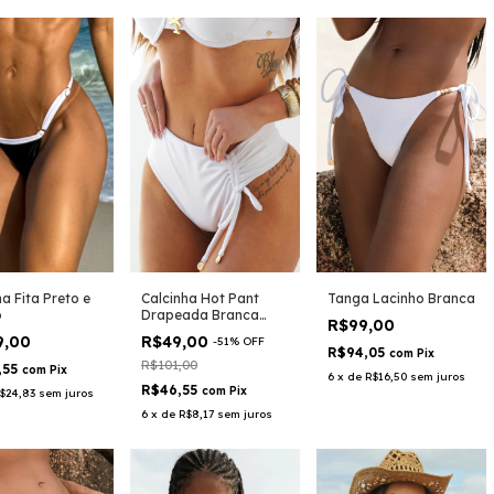
Calcinha Hot Pant
Tanga Lacinho Branca
a Fita Preto e
Drapeada Branca
o
R$99,00
Glam
R$49,00
9,00
-
51
%
OFF
R$94,05
com
Pix
R$101,00
,55
com
Pix
6
x
de
R$16,50
sem juros
R$46,55
com
Pix
$24,83
sem juros
6
x
de
R$8,17
sem juros