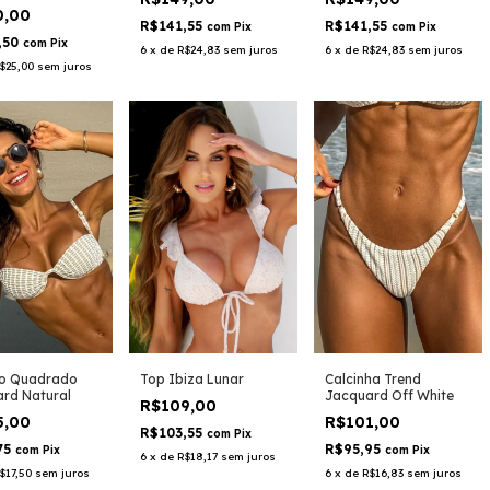
0,00
R$141,55
R$141,55
com
Pix
com
Pix
,50
com
Pix
6
x
de
R$24,83
sem juros
6
x
de
R$24,83
sem juros
$25,00
sem juros
ro Quadrado
Calcinha Trend
Top Ibiza Lunar
rd Natural
Jacquard Off White
R$109,00
5,00
R$101,00
R$103,55
com
Pix
75
R$95,95
com
Pix
com
Pix
6
x
de
R$18,17
sem juros
$17,50
sem juros
6
x
de
R$16,83
sem juros