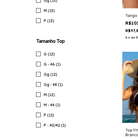
Gg (13)
M (13)
Tanga 
P (13)
R$10
R$97,
6
x
de
R
Tamanho Top
G (12)
G - 46 (1)
Gg (12)
Gg - 48 (1)
M (12)
M - 44 (1)
P (12)
P - 40/42 (1)
Top Fi
Branc