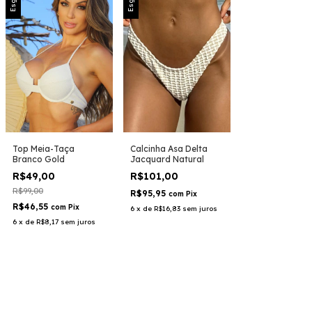
Calcinha Asa Delta
Top Meia-Taça
Jacquard Natural
Branco Gold
R$101,00
R$49,00
R$99,00
R$95,95
com
Pix
R$46,55
com
Pix
6
x
de
R$16,83
sem juros
6
x
de
R$8,17
sem juros