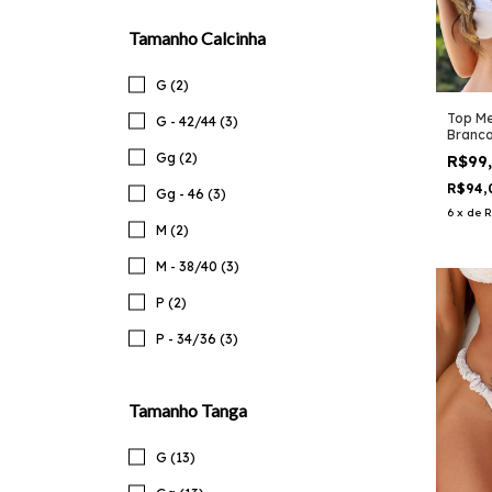
Tamanho Calcinha
G (2)
Top M
G - 42/44 (3)
Branc
Gg (2)
R$99
R$94,
Gg - 46 (3)
6
x
de
R
M (2)
M - 38/40 (3)
P (2)
P - 34/36 (3)
Tamanho Tanga
G (13)