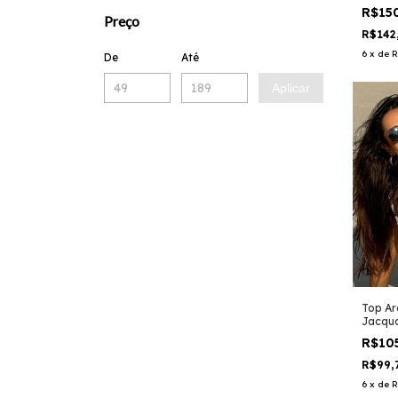
R$15
Preço
R$142
6
x
de
R
De
Até
Aplicar
Top A
Jacqua
R$10
R$99,
6
x
de
R