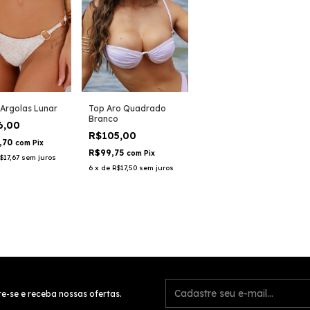
Top Aro Quadrado
Argolas Lunar
Branco
6,00
R$105,00
,70
com
Pix
R$99,75
com
Pix
$17,67
sem juros
6
x
de
R$17,50
sem juros
e-se e receba nossas ofertas.