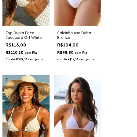
Top Dupla Face
Calcinha Asa Delta
Jacquard Off White
Branco
R$116,00
R$104,00
R$110,20
R$98,80
com
Pix
com
Pix
6
x
de
R$19,33
sem juros
6
x
de
R$17,33
sem juros