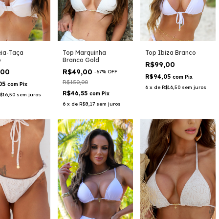
eia-Taça
Top Ibiza Branco
Top Marquinha
o
Branco Gold
R$99,00
,00
R$49,00
-
67
%
OFF
R$94,05
com
Pix
R$150,00
05
com
Pix
6
x
de
R$16,50
sem juros
R$46,55
com
Pix
$16,50
sem juros
6
x
de
R$8,17
sem juros