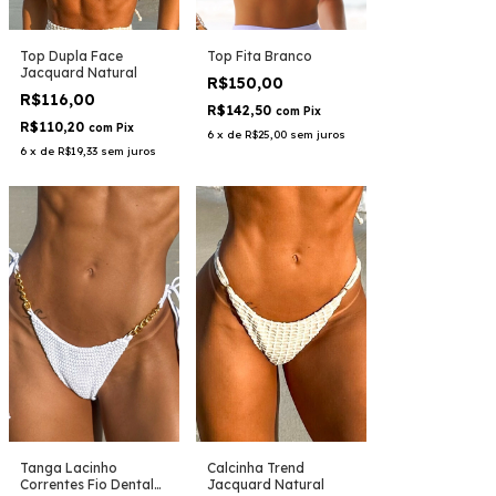
Top Fita Branco
Top Dupla Face
Jacquard Natural
R$150,00
R$116,00
R$142,50
com
Pix
R$110,20
com
Pix
6
x
de
R$25,00
sem juros
6
x
de
R$19,33
sem juros
Tanga Lacinho
Calcinha Trend
Correntes Fio Dental
Jacquard Natural