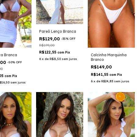
Pareô Lenço Branca
R$129,00
-
35
%
OFF
R$199,00
R$122,55
com
Pix
za Branca
Calcinha Marquinha
6
x
de
R$21,50
sem juros
Branco
,00
-
50
%
OFF
R$149,00
00
R$141,55
com
Pix
05
com
Pix
6
x
de
R$24,83
sem juros
$16,50
sem juros