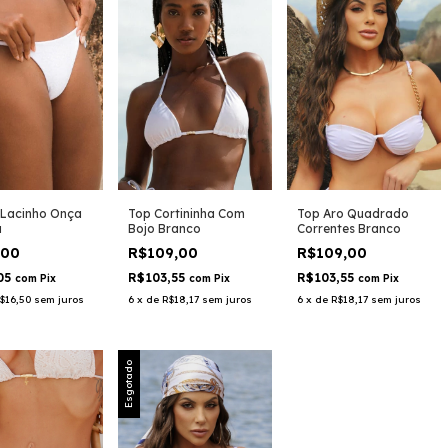
Top Aro Quadrado
Top Cortininha Com
Lacinho Onça
Correntes Branco
Bojo Branco
a
R$109,00
R$109,00
,00
R$103,55
R$103,55
05
com
Pix
com
Pix
com
Pix
6
x
de
R$18,17
sem juros
6
x
de
R$18,17
sem juros
$16,50
sem juros
Esgotado