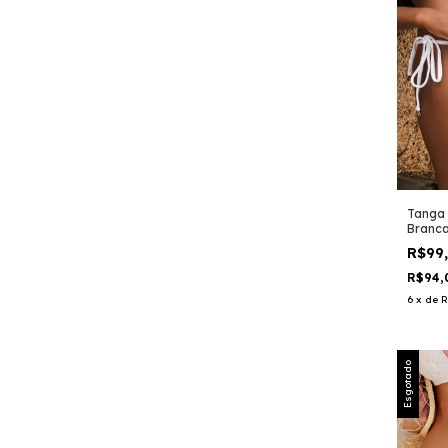
Tanga 
Branc
R$99
R$94,
6
x
de
R
Esgotado