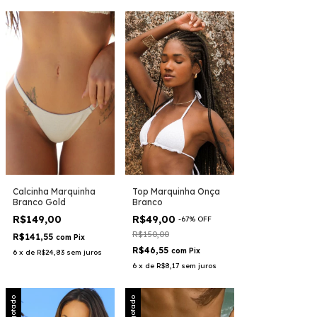
Top Marquinha Onça
Calcinha Marquinha
Branco
Branco Gold
R$49,00
R$149,00
-
67
%
OFF
R$150,00
R$141,55
com
Pix
R$46,55
com
Pix
6
x
de
R$24,83
sem juros
6
x
de
R$8,17
sem juros
Esgotado
Esgotado