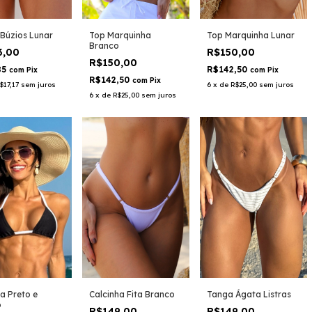
Top Marquinha Lunar
Búzios Lunar
Top Marquinha
Branco
R$150,00
3,00
R$150,00
R$142,50
85
com
Pix
com
Pix
R$142,50
com
Pix
6
x
de
R$25,00
sem juros
$17,17
sem juros
6
x
de
R$25,00
sem juros
ta Preto e
Calcinha Fita Branco
Tanga Ágata Listras
o
R$149,00
R$149,00