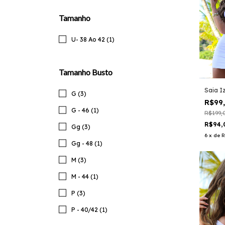
Tamanho
U- 38 Ao 42 (1)
Tamanho Busto
Saia I
G (3)
R$99
G - 46 (1)
R$199,
R$94,
Gg (3)
6
x
de
R
Gg - 48 (1)
M (3)
M - 44 (1)
P (3)
P - 40/42 (1)