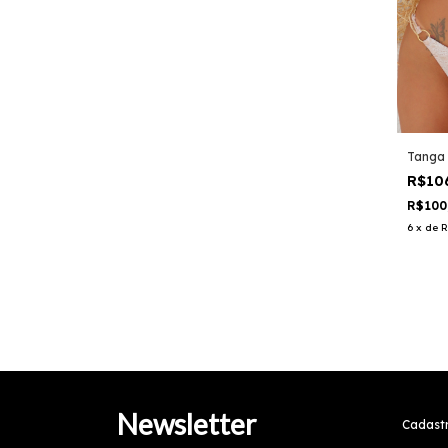
Tanga 
R$10
R$100
6
x
de
R
Newsletter
Cadastr