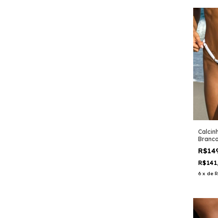
Calcinh
Branc
R$14
R$141
6
x
de
R