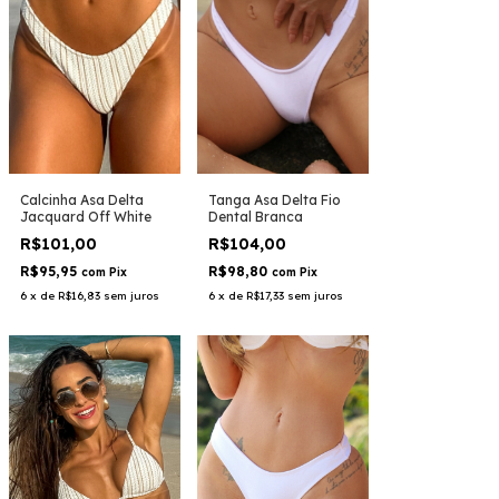
Calcinha Asa Delta
Tanga Asa Delta Fio
Jacquard Off White
Dental Branca
R$101,00
R$104,00
R$95,95
R$98,80
com
Pix
com
Pix
6
x
de
R$16,83
sem juros
6
x
de
R$17,33
sem juros