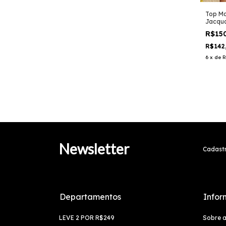
Top M
Jacqu
R$15
R$142
6
x
de
R
Newsletter
Cadastr
Departamentos
Infor
LEVE 2 POR R$249
Sobre 