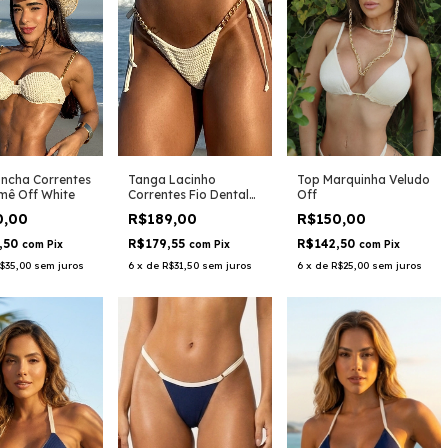
ncha Correntes
Top Marquinha Veludo
Tanga Lacinho
ê Off White
Off
Correntes Fio Dental
Macramê Off White
0,00
R$150,00
R$189,00
,50
R$142,50
R$179,55
com
Pix
com
Pix
com
Pix
$35,00
sem juros
6
x
de
R$25,00
sem juros
6
x
de
R$31,50
sem juros