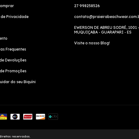
omprar
27 998258526
a de Privacidade
contato@praieirabeachwear.com.
EWERSON DE ABREU SODRÉ, 1001 
MUQUIÇABA - GUARAPARI - ES
ento
Visite o nosso Blog!
as Frequentes
de Devoluções
 de Promoções
idar do seu Biquíni
ireitos reservados.