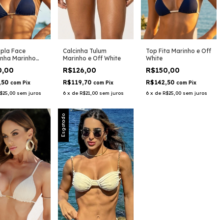
pla Face
Calcinha Tulum
Top Fita Marinho e Off
nha Marinho
Marinho e Off White
White
Off White
0,00
R$126,00
R$150,00
,50
R$119,70
R$142,50
com
Pix
com
Pix
com
Pix
$25,00
sem juros
6
x
de
R$21,00
sem juros
6
x
de
R$25,00
sem juros
Esgotado