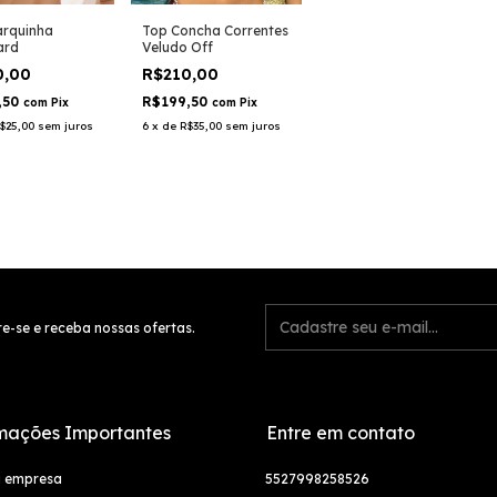
Top Concha Correntes
arquinha
Veludo Off
ard
R$210,00
0,00
R$199,50
,50
com
Pix
com
Pix
6
x
de
R$35,00
sem juros
$25,00
sem juros
e-se e receba nossas ofertas.
mações Importantes
Entre em contato
a empresa
5527998258526