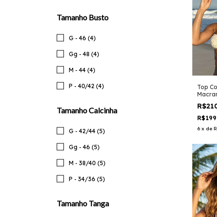
Tamanho Busto
G - 46 (4)
Gg - 48 (4)
M - 44 (4)
P - 40/42 (4)
Top Co
Macram
R$21
Tamanho Calcinha
R$199
6
x
de
R
G - 42/44 (5)
Gg - 46 (5)
M - 38/40 (5)
P - 34/36 (5)
Tamanho Tanga