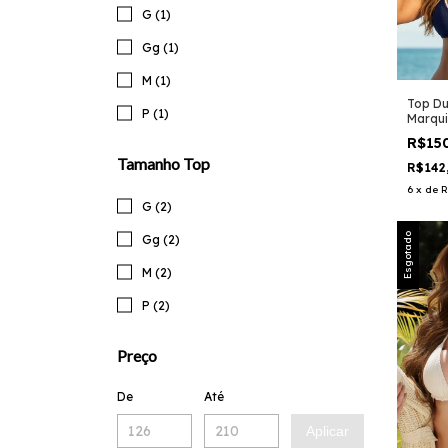
G (1)
Gg (1)
M (1)
Top Du
P (1)
Marqui
Verso 
R$15
Tamanho Top
R$142
6
x
de
R
G (2)
Esgotado
Gg (2)
M (2)
P (2)
Preço
De
Até
Aplicar