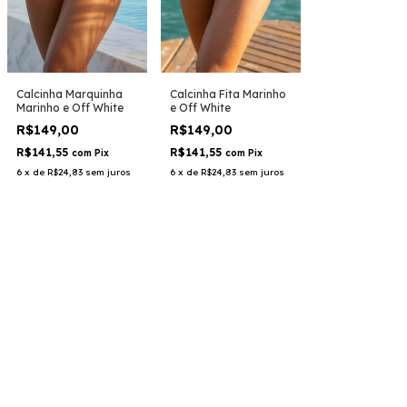
Calcinha Fita Marinho
Calcinha Marquinha
e Off White
Marinho e Off White
R$149,00
R$149,00
R$141,55
R$141,55
com
Pix
com
Pix
6
x
de
R$24,83
sem juros
6
x
de
R$24,83
sem juros