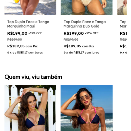
Top Dupla Face e Tanga
Top D
Top Dupla Face e Tanga
Marquinha Mauí
Marqu
Marquinha Duo Gold
R$199,00
R$19
R$199,00
-
33
%
OFF
-
33
%
OFF
R$299,00
R$299,
R$299,00
R$189,05
R$18
R$189,05
com
Pix
com
Pix
6
x
de
R$33,17
sem juros
6
x
de
6
x
de
R$33,17
sem juros
Quem viu, viu também